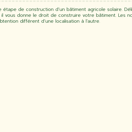
e étape de construction d’un bâtiment agricole solaire. Dél
, il vous donne le droit de construire votre bâtiment. Les 
btention différent d’une localisation à l’autre.
 LA DEMANDE DE RACCORDEMENT PTF
accordement PTF (Proposition Technique et Financière) do
us les producteurs d’énergie souhaitant se raccorder à un
 public de transport d’électricité. Concrètement, cette 
nder le branchement de votre centrale photovoltaïque sur
 Les demandes de PTF sont effectuées auprès des gestion
tricité (RTE ou Enedis).