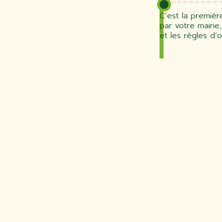
C’est la premièr
par votre mairie
et les règles d’o
ETAPE N°2 :
La demande de r
effectuée par to
unique du réseau
consiste à dema
transformateur.
du réseau d’élec