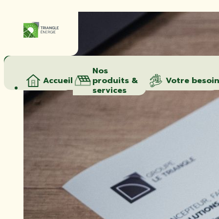
Devis
Construire un
Nos bâtiments
Nos
hangar agricole
Accueil
Rénovation de
produits &
Votre besoi
Financer mon
toiture
services
projet solaire
Accompagnement
Réduire mes
de A à Z
charges
Nouvelle offre :
Rénover ma toitur
autoconsommation
photovoltaïque
Batterie de
stockage